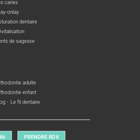
s caries
lay-onlay
turation dentaire
vitalisation
ents de sagesse
thodontie adulte
thodontie enfant
log
-
Le fil dentaire
 46
PRENDRE RDV