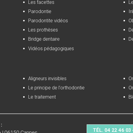
Les facettes
Le
Parodontie
In
Parodontite vidéos
Ob
Les prothèses
Dé
Bridge dentaire
D
Vidéos pédagogiques
Aligneurs invisibles
Or
Le principe de l'orthodontie
Or
Le traitement
B
:
TÉL. 04 22 46 03
e | 06150 Cannes