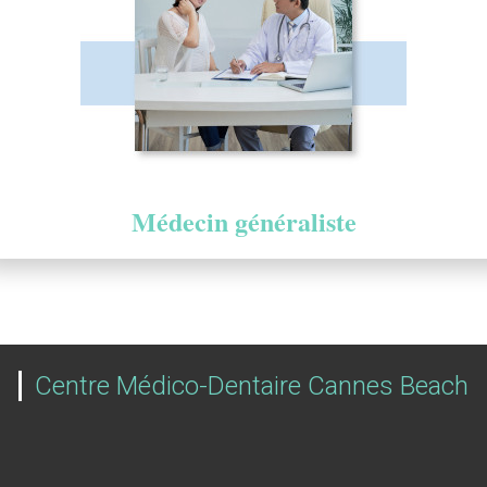
Médecin généraliste
Centre Médico-Dentaire Cannes Beach